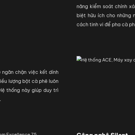
năng kiểm soát chính xá
biệt hữu ích cho những
cách tinh vi để pha cà p
 ngăn chặn việc kết dính
iều lượng bột cà phê luôn
Hệ thống này giúp duy trì
.