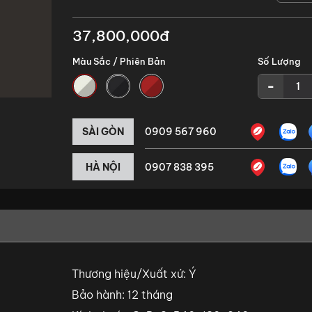
37,800,000đ
Màu Sắc / Phiên Bản
Số Lượng
-
SÀI GÒN
0909 567 960
HÀ NỘI
0907 838 395
Thương hiệu/Xuất xứ: Ý
Bảo hành: 12 tháng