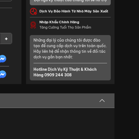
Dịch Vụ Bảo Hành Từ Nhà Máy Sản Xuất
Nhập Khẩu Chính Hãng
Tăng Cường Tuổi Thọ Sản Phẩm
+
Những đại lý của chúng tôi được đào
tạo để cung cấp dịch vụ trên toàn quốc.
Hãy liên hệ để nhận thông tin về đối tác
dịch vụ gần bạn nhất:
Hotline Dịch Vụ Kỹ Thuật & Khách
Hàng
0909 244 308