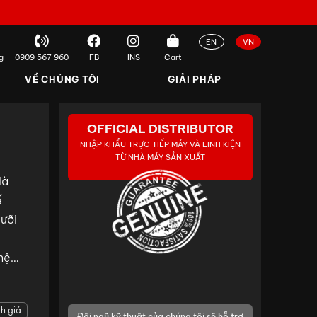
EN
VN
g
0909 567 960
FB
INS
Cart
VỀ CHÚNG TÔI
GIẢI PHÁP
OFFICIAL DISTRIBUTOR
NHẬP KHẨU TRỰC TIẾP MÁY VÀ LINH KIỆN
TỪ NHÀ MÁY SẢN XUẤT
là
ế
lưỡi
hệ
 màn
h giá
Đội ngũ kỹ thuật của chúng tôi sẽ hỗ trợ