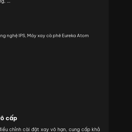
, ...
vô cấp
iều chỉnh cài đặt xay vô hạn, cung cấp khả