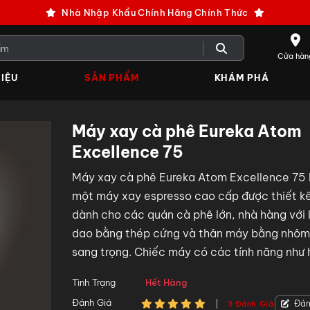
Nhà Nhập Khẩu Chính Hãng Chính Thức
Cửa hàn
IỆU
SẢN PHẨM
KHÁM PHÁ
Máy xay cà phê Eureka Atom
Excellence 75
Máy xay cà phê Eureka Atom Excellence 75 
một máy xay espresso cao cấp được thiết k
dành cho các quán cà phê lớn, nhà hàng với 
dao bằng thép cứng và thân máy bằng nhôm
sang trọng. Chiếc máy có các tính năng như 
thống điều chỉnh vi mô, công nghệ yên tĩnh,
Tình Trạng
Hết Hàng
hình cảm ứng, ...
Đánh Giá
Đán
3 Đánh Giá