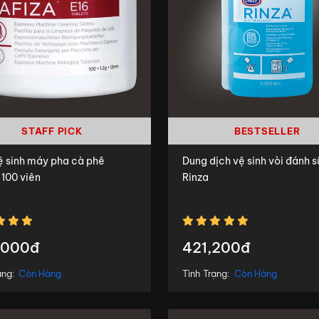
STAFF PICK
BESTSELLER
ệ sinh máy pha cà phê
Dung dịch vệ sinh vòi đánh 
 100 viên
Rinza
,000đ
421,200đ
ạng:
Còn Hàng
Tình Trạng:
Còn Hàng