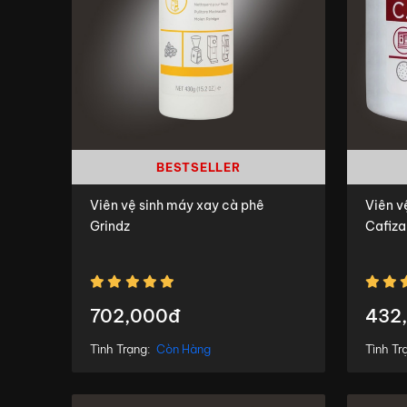
BESTSELLER
Viên vệ sinh máy xay cà phê
Viên v
Grindz
Cafiza
702,000đ
432
Tình Trạng:
Còn Hàng
Tình Tr