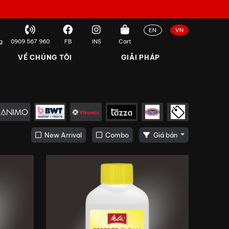
EN
VN
g
0909 567 960
FB
INS
Cart
VỀ CHÚNG TÔI
GIẢI PHÁP
New Arrival
Combo
Giá bán