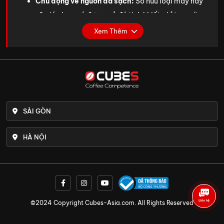
Chủ động về nguồn đá sạch:
Sở hữu loại máy này
sẽ giúp bạn có được mẻ đá tinh khiết chỉ trong ít
phút. Với khả năng kiểm soát toàn bộ quy trình sản
Xem Thêm
xuất, người dùng không còn phải lo ngại về tình
trạng thiếu đá hay giá thị trường tăng cao do phụ
thuộc vào nguồn cung bên ngoài.
Đảm bảo an toàn vệ sinh:
Máy làm đá thường
được thiết kế với quy trình khép kín, không cần sự
SÀI GÒN
can thiệp của con người. Chỉ cần nguồn nước đầu
vào được lọc kỹ lưỡng, bạn sẽ nhận được thành
HÀ NỘI
phẩm đá sạch, không bọt khí. Hơn thế, chất liệu
inox cao cấp được sử dụng để sản xuất máy giúp
đảm bảo an toàn trong ngành chế biến thực
phẩm, bảo vệ sức khỏe cho người dùng.
Dễ dàng kiểm soát chất lượng
: Bạn có thể quản lý
©2024 Copyright Cubes-Asia.com. All Rights Reserved
toàn bộ quy trình làm đá từ việc lọc sạch nguồn