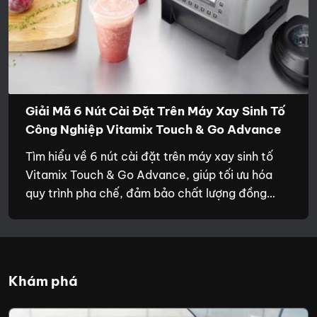
nghiệp
Khám phá máy xay cà phê Eureka Maxxi W
SMART với công nghệ cân định lượng tức thì,
màn hình cảm ứng thông minh và hiệu suất vượt
trội. Giải pháp hoàn hảo cho quán cà phê đông
khách, được phân phối độc quyền tại Cubes
Asia.
Khám phá