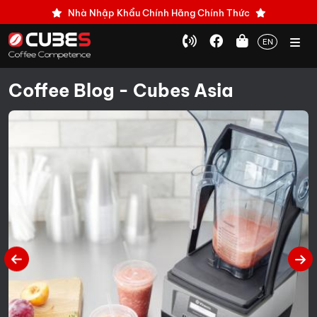
Nhà Nhập Khẩu Chính Hãng Chính Thức
EN
Coffee Blog - Cubes Asia
Máy Xay Cà Phê Eureka Maxxi W SMART -
Độ chính xác tuyệt đối cho barista chuyên