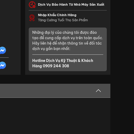
Dịch Vụ Bảo Hành Từ Nhà Máy Sản Xuất
Nhập Khẩu Chính Hãng
Tăng Cường Tuổi Thọ Sản Phẩm
Những đại lý của chúng tôi được đào
tạo để cung cấp dịch vụ trên toàn quốc.
Hãy liên hệ để nhận thông tin về đối tác
dịch vụ gần bạn nhất:
Hotline Dịch Vụ Kỹ Thuật & Khách
Hàng
0909 244 308