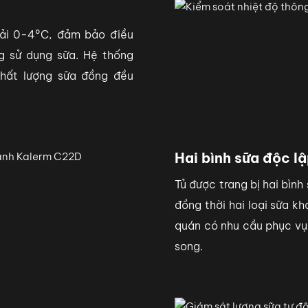
dải 0-4°C, đảm bảo điều
g sử dụng sữa. Hệ thống
chất lượng sữa đồng đều
Hai bình sữa độc lậ
Tủ được trang bị hai bình
đồng thời hai loại sữa k
quán có nhu cầu phục vụ 
song.