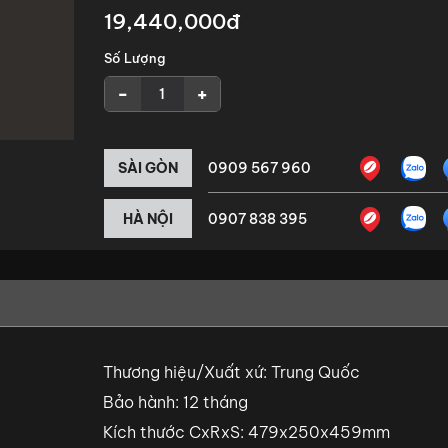
19,440,000đ
Số Lượng
-
+
SÀI GÒN
0909 567 960
HÀ NỘI
0907 838 395
Thương hiệu/Xuất xứ: Trung Quốc
Bảo hành: 12 tháng
Kích thước CxRxS: 479x250x459mm