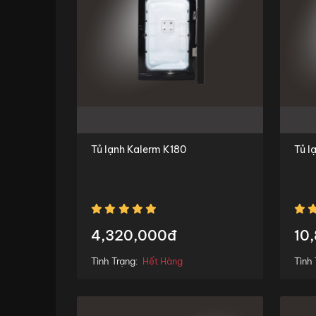
Tủ lạnh Kalerm K180
Tủ l
4,320,000đ
10
Tình Trạng:
Hết Hàng
Tình 