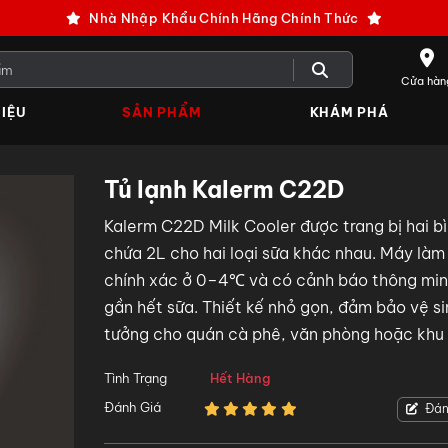
Nhà Nhập Khẩu Chính Hãng Chính Thức
Cửa hàn
IỆU
SẢN PHẨM
KHÁM PHÁ
Tủ lạnh Kalerm C22D
Kalerm C22D Milk Cooler được trang bị hai b
chứa 2L cho hai loại sữa khác nhau. Máy làm
chính xác ở 0–4℃ và có cảnh báo thông min
gần hết sữa. Thiết kế nhỏ gọn, đảm bảo vệ sin
tưởng cho quán cà phê, văn phòng hoặc khu 
phục vụ.
Tình Trạng
Hết Hàng
Đánh Giá
Đán