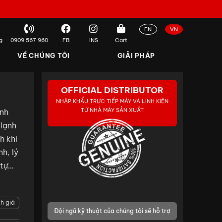
EN
VN
g
0909 567 960
FB
INS
Cart
VỀ CHÚNG TÔI
GIẢI PHÁP
OFFICIAL DISTRIBUTOR
NHẬP KHẨU TRỰC TIẾP MÁY VÀ LINH KIỆN
TỪ NHÀ MÁY SẢN XUẤT
ình
 lạnh
h khi
h, lý
tự
h giá
Đội ngũ kỹ thuật của chúng tôi sẽ hỗ trợ