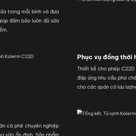
ữa trong mỗi bình và đưa
giúp đảm bảo luôn đủ sữa
iểm.
Phục vụ đồng thời 
Thiết kế cho phép C22D 
đáp ứng nhu cầu pha chế 
cho các quán có lưu lượn
uán cà phê chuyên nghiệp
ợng sữa ổn định. Sản phẩm