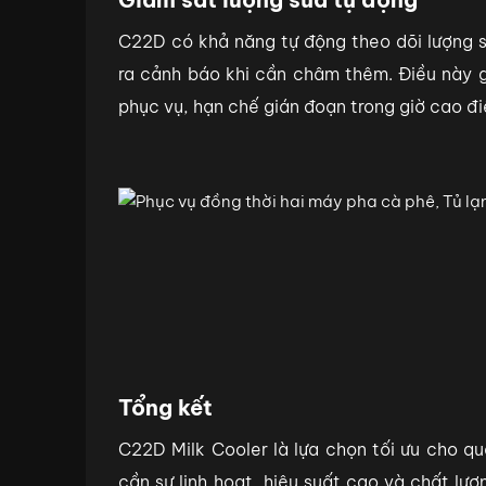
C22D có khả năng tự động theo dõi lượng s
ra cảnh báo khi cần châm thêm. Điều này 
phục vụ, hạn chế gián đoạn trong giờ cao đ
Tổng kết
C22D Milk Cooler là lựa chọn tối ưu cho q
cần sự linh hoạt, hiệu suất cao và chất lư