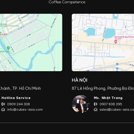
HÀ NỘI
hánh, TP. Hồ Chí Minh
87 Lê Hồng Phong, Phường Ba Đìn
Hotline Service
Ms. Nhật Trang
0909 244 308
0907 838 395
info@cubes-asia.com
sales@cubes-asia.c