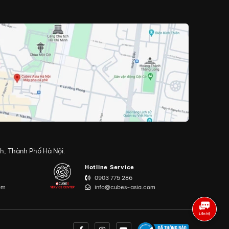
h, Thành Phố Hà Nội.
Hotline Service
0903 775 286
om
info@cubes-asia.com