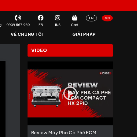
EN
VN
g
0909 567 960
FB
INS
Cart
VỀ CHÚNG TÔI
GIẢI PHÁP
VIDEO
Review Máy Pha Cà Phê ECM