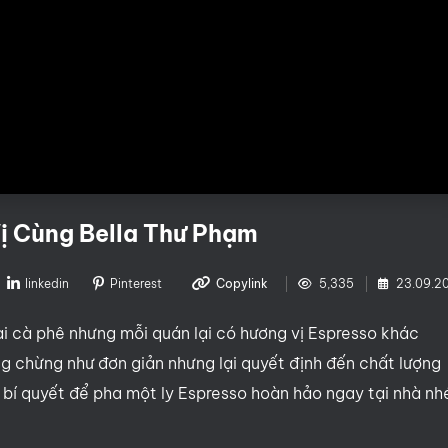
ị Cùng Bella Thư Phạm
linkedin
Pinterest
Copylink
5,335
23.09.2
ại cà phê nhưng mỗi quán lại có hương vị Espresso khác
ng chừng như đơn giản nhưng lại quyết định đến chất lượng
bí quyết để pha một ly Espresso hoàn hảo ngay tại nhà nh