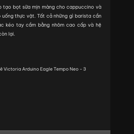
 tạo bọt sữa mịn màng cho cappuccino và
uống thực vật. Tất cả những gì barista cần
oặc kéo tay cầm bằng nhôm cao cấp và hệ
òn lại.