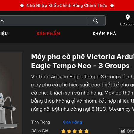
Nhà Nhập Khẩu Chính Hãng Chính Thức
Cửa hàn
IỆU
SẢN PHẨM
KHÁM PHÁ
Máy pha cà phê Victoria Ardu
Eagle Tempo Neo - 3 Groups
Victoria Arduino Eagle Tempo 3 Groups là ch
máy pha cà phê hiệu suất cao thiết kế cho 
cà phê, khách sạn và nhà hàng. Máy có thân
bằng thép không gỉ và nhôm, kết hợp nhiều t
năng nổi bật như công nghệ NEO, Steam by 
hệ thống T.E.R.S
Tình Trạng
Còn Hàng
Đánh Giá
Đán