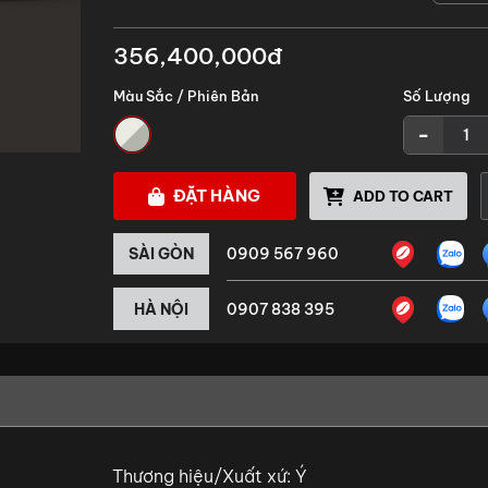
356,400,000đ
Màu Sắc / Phiên Bản
Số Lượng
-
ĐẶT HÀNG
ADD TO CART
SÀI GÒN
0909 567 960
HÀ NỘI
0907 838 395
Thương hiệu/Xuất xứ: Ý