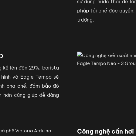
sử dụng nước thải để l
pháp tái chế độc quyền, 
trường.
EO
 kể lên đến 29%, barista
 hình và Eagle Tempo sẽ
rình pha chế, đảm bảo đồ
ớn hơn cũng giúp dễ dàng
Công nghệ cần hơi