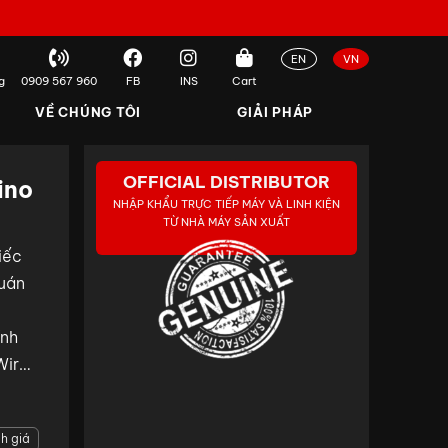
EN
VN
g
0909 567 960
FB
INS
Cart
VỀ CHÚNG TÔI
GIẢI PHÁP
OFFICIAL DISTRIBUTOR
ino
NHẬP KHẨU TRỰC TIẾP MÁY VÀ LINH KIỆN
TỪ NHÀ MÁY SẢN XUẤT
iếc
quán
ính
Wire,
h giá