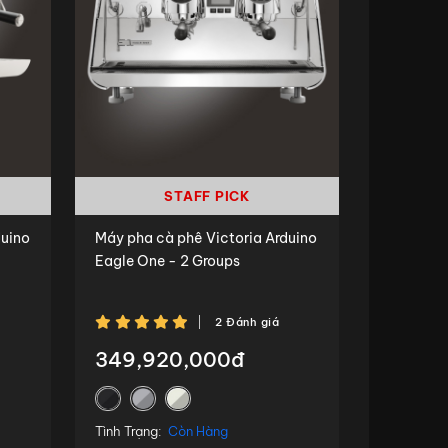
STAFF PICK
duino
Máy pha cà phê Victoria Arduino
Eagle One - 2 Groups
2 Đánh giá
349,920,000đ
Tình Trạng:
Còn Hàng