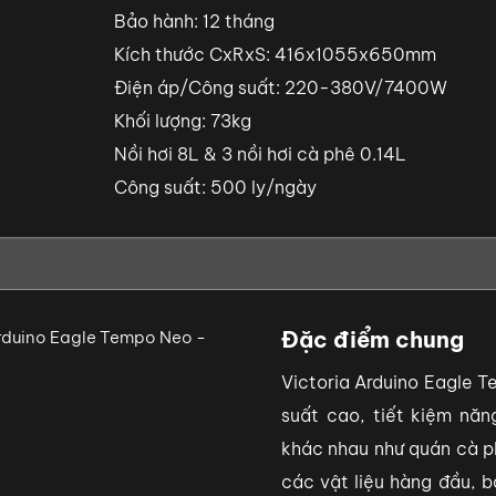
Bảo hành: 12 tháng
Kích thước CxRxS: 416x1055x650mm
Điện áp/Công suất: 220-380V/7400W
Khối lượng: 73kg
Nồi hơi 8L & 3 nồi hơi cà phê 0.14L
Công suất: 500 ly/ngày
Đặc điểm chung
Victoria Arduino Eagle T
suất cao, tiết kiệm năn
khác nhau như quán cà p
các vật liệu hàng đầu, 