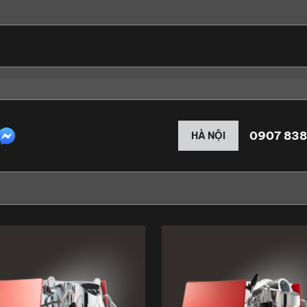
0907 838
HÀ NỘI