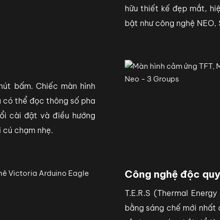
hữu thiết kế đẹp mắt, hi
bật như công nghệ NEO, S
 nút bấm. Chiếc màn hình
 có thể đọc thông số pha
ổi cài đặt và điều hướng
ới cú chạm nhẹ.
Công nghệ độc quy
T.E.R.S (Thermal Energ
bằng sáng chế mới nhất c