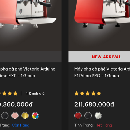
NEW ARRIVAL
pha cà phê Victoria Arduino
Máy pha cà phê Victoria Ar
rima EXP - 1 Group
E1 Prima PRO - 1 Group
4 Đánh giá
0,360,000đ
211,680,000đ
Trạng:
Còn Hàng
Tình Trạng:
Hết Hàng