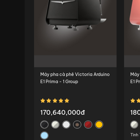
Máy pha cà phê Victoria Arduino
Máy 
E1 Prima - 1 Group
E1 P
170,640,000đ
18
Tình 