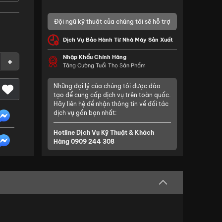
Đội ngũ kỹ thuật của chúng tôi sẽ hỗ trợ
Dịch Vụ Bảo Hành Từ Nhà Máy Sản Xuất
Nhập Khẩu Chính Hãng
+
Tăng Cường Tuổi Thọ Sản Phẩm
Những đại lý của chúng tôi được đào
tạo để cung cấp dịch vụ trên toàn quốc.
Hãy liên hệ để nhận thông tin về đối tác
dịch vụ gần bạn nhất:
Hotline Dịch Vụ Kỹ Thuật & Khách
Hàng
0909 244 308