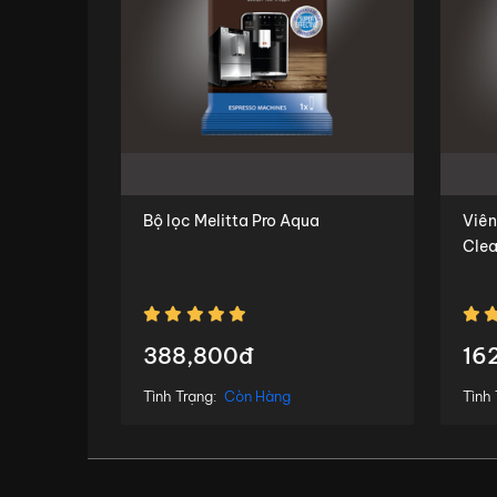
Bộ lọc Melitta Pro Aqua
Viên vệ si
Cle
388,800đ
16
Tình Trạng:
Còn Hàng
Tình 