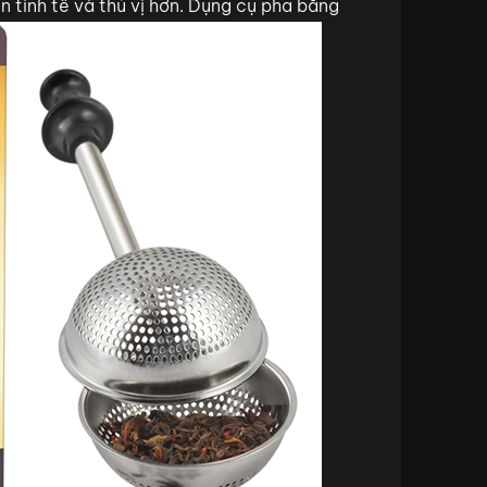
ên tinh tế và thú vị hơn. Dụng cụ pha bằng