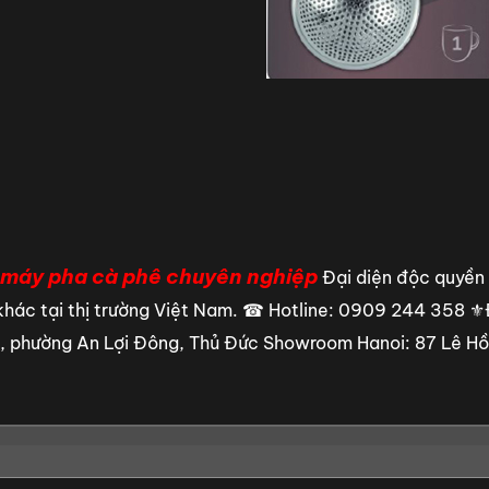
 máy pha cà phê chuyên nghiệp
Đại diện độc quyền 
khác tại thị trường Việt Nam.
☎ Hotline: 0909 244 358
⚜️
, phường An Lợi Đông, Thủ Đức
Showroom Hanoi: 87 Lê Hồn