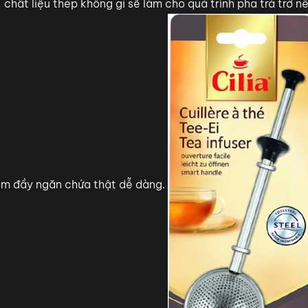
 chất liệu thép không gỉ sẽ làm cho quá trình pha trà trở n
làm đầy ngăn chứa thật dễ dàng.