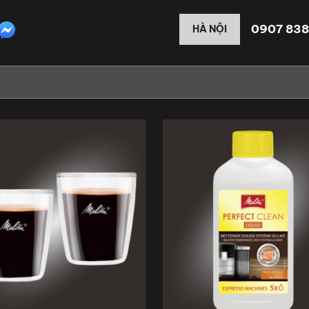
0907 838
HÀ NỘI