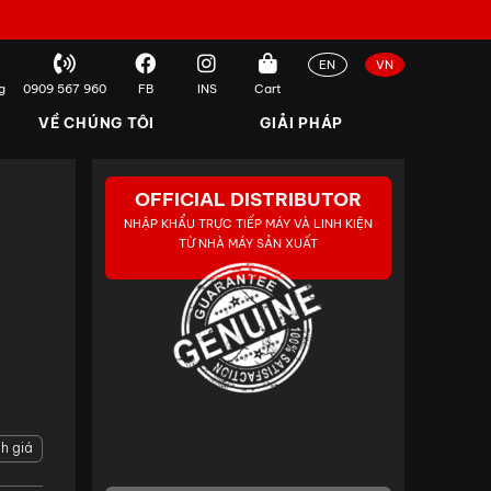
EN
VN
g
0909 567 960
FB
INS
Cart
VỀ CHÚNG TÔI
GIẢI PHÁP
OFFICIAL DISTRIBUTOR
NHẬP KHẨU TRỰC TIẾP MÁY VÀ LINH KIỆN
TỪ NHÀ MÁY SẢN XUẤT
h giá