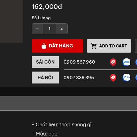
162,000đ
Số Lượng
-
+
ĐẶT HÀNG
ADD TO CART
SÀI GÒN
0909 567 960
HÀ NỘI
0907 838 395
- Chất liệu: thép không gỉ
- Màu: bạc