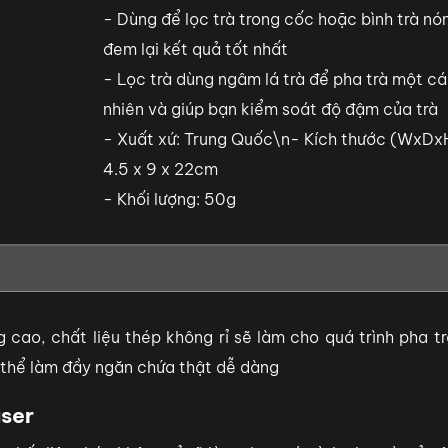
- Dùng để lọc trà trong cốc hoặc bình trà nó
đem lại kết quả tốt nhất
- Lọc trà dùng ngâm lá trà để pha trà một cá
nhiên và giúp bạn kiểm soát độ đậm của trà
- Xuất xứ: Trung Quốc\n- Kích thước (WxDx
4.5 x 9 x 22cm
- Khối lượng: 50g
cao, chất liệu thép không rỉ sẽ làm cho quá trình pha tr
 thể làm đầy ngăn chứa thật dễ dàng
user