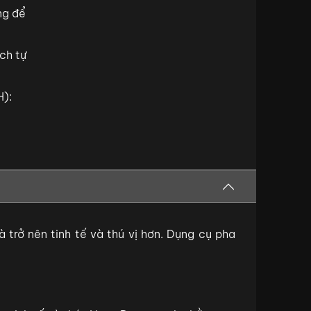
ng để
ch tự
H):
à trở nên tinh tế và thú vị hơn. Dụng cụ pha