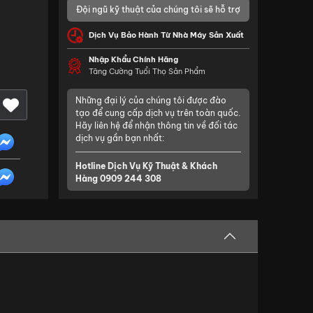
Đội ngũ kỹ thuật của chúng tôi sẽ hỗ trợ
Dịch Vụ Bảo Hành Từ Nhà Máy Sản Xuất
Nhập Khẩu Chính Hãng
Tăng Cường Tuổi Thọ Sản Phẩm
Những đại lý của chúng tôi được đào
tạo để cung cấp dịch vụ trên toàn quốc.
Hãy liên hệ để nhận thông tin về đối tác
dịch vụ gần bạn nhất:
Hotline Dịch Vụ Kỹ Thuật & Khách
Hàng
0909 244 308