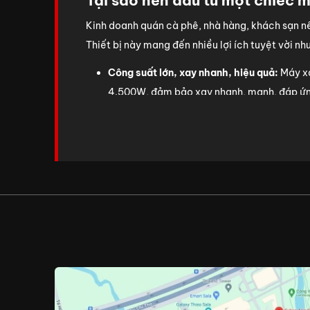
Tại sao nên đầu tư một chiếc m
Kinh doanh quán cà phê, nhà hàng, khách sạn nên
Thiết bị này mang đến nhiều lợi ích tuyệt vời nh
Công suất lớn, xay nhanh, hiệu quả:
Máy xa
4.500W, đảm bảo xay nhanh, mạnh, đáp ứng 
khách sạn phải phục vụ lượng khách lớn.
Chất liệu bền bỉ, dễ vệ sinh:
Máy xay sinh t
các sản phẩm của Vitamix đều sử dụng nhựa 
lực, chịu nhiệt tốt và dễ vệ sinh, đảm bảo 
Khả năng xay đa dạng các loại thực phẩm
làm đồ ăn dặm cho bé, xay nhuyễn các loại th
Đáp ứng nhu cầu sử dụng lớn của các cơ s
là lựa chọn tối ưu cho các cơ sở kinh doanh
Có thể thấy, máy xay sinh tố công nghiệp và máy
Công suất:
Trung bình, một máy xay sinh tố