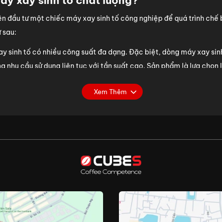
áy xay sinh tố chất lượng?
 đầu tư một chiếc máy xay sinh tố công nghiệp để quá trình chế biế
ư sau:
y sinh tố có nhiều công suất đa dạng. Đặc biệt, dòng máy xay sin
nhu cầu sử dụng liên tục với tần suất cao. Sản phẩm là lựa chọn 
Xem Thêm
ố chất lượng luôn được làm bằng nguồn chất liệu bền bỉ, dễ về sinh
ABS tổng hợp/ Tritan® copolyester bền bỉ, không chứa thành phần 
mang đến trải nghiệm hài lòng nhất.
:
Bên cạnh công dụng xay trái cây, đá làm sinh tố, các dòng máy x
ịt heo, gà, hải sản, các loại đậu,... trong thời gian ngắn.
ở kinh doanh:
Nhờ được trang bị công suất lớn, máy xay sinh tố c
 quy mô lớn. Bằng việc sử dụng thiết bị này, bạn có thể tiết kiệm 
 xay sinh tố gia đình có nhiều chênh lệch đáng kể về cả công suất
 công nghiệp chỉ mất khoảng vài giây để cho ra một ly sinh tố. Tro