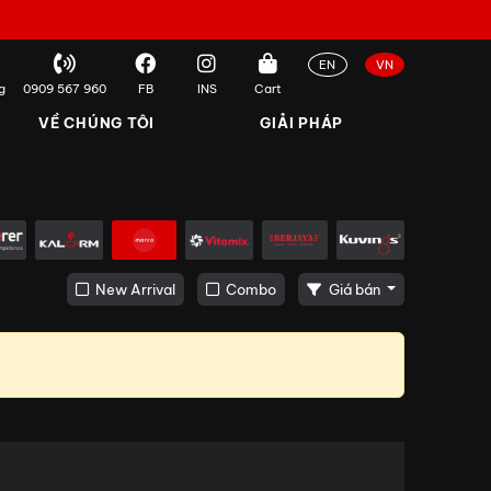
EN
VN
g
0909 567 960
FB
INS
Cart
VỀ CHÚNG TÔI
GIẢI PHÁP
New Arrival
Combo
Giá bán