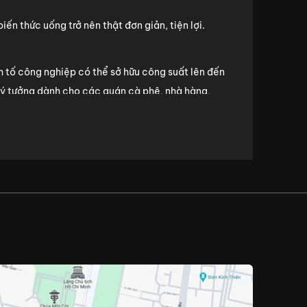
n thức uống trở nên thật đơn giản, tiện lợi.
h tố công nghiệp có thể sở hữu công suất lên đến
lý tưởng dành cho các quán cà phê, nhà hàng,
 và an toàn với sức khỏe. Chẳng hạn như, hầu hết
BPA độc hại,... Đi kèm với đó là khả năng chịu
ay sinh tố công nghiệp còn có khả năng xay súp,
ông nghiệp hoạt động vô cùng mạnh mẽ, hiệu quả,
được nhiều thời gian cũng như công sức chế biến.
, tính năng và độ bền.
ng khi đó, máy máy xay gia đình chỉ có công suất