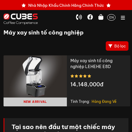
Nhà Nhập Khẩu Chính Hãng Chính Thức
EN
Máy xay sinh tố công nghiệp
Bộ lọc
Máy xay sinh tố công
nghiệp LEHEHE E8D
14,148,000đ
Tình Trạng:
Hàng Đang Về
NEW ARRIVAL
Tại sao nên đầu tư một chiếc máy