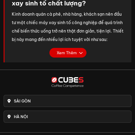
xay sinh tố chất lượng?
Kinh doanh quán cà phê, nhà hàng, khách sạn nên đầu
tư một chiếc máy xay sinh tố công nghiệp để quá trình
chế biến thức uống trở nên thật đơn giản, tiện lợi. Thiết
bị này mang đến nhiều lợi ích tuyệt vời như sau:
Công suất lớn, xay nhanh, hiệu quả:
Máy xay sinh
Xem Thêm
tố có nhiều công suất đa dạng. Đặc biệt, dòng
máy xay sinh tố công nghiệp có thể sở hữu công
suất lên đến 4.500W, đảm bảo xay nhanh, mạnh,
đáp ứng nhu cầu sử dụng liên tục với tần suất cao.
Sản phẩm là lựa chọn lý tưởng dành cho các quán
SÀI GÒN
cà phê, nhà hàng, khách sạn phải phục vụ lượng
khách lớn.
HÀ NỘI
Chất liệu bền bỉ, dễ vệ sinh:
Máy xay sinh tố chất
lượng luôn được làm bằng nguồn chất liệu bền bỉ,