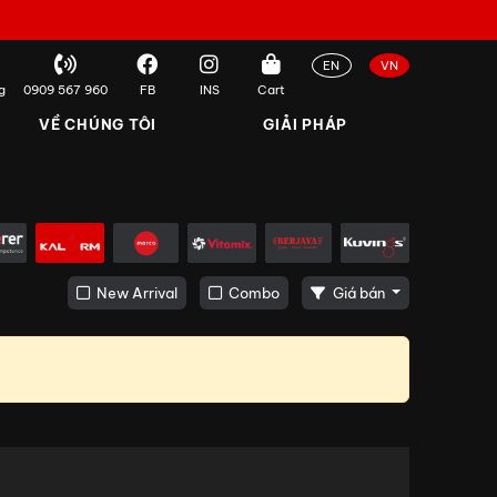
EN
VN
g
0909 567 960
FB
INS
Cart
VỀ CHÚNG TÔI
GIẢI PHÁP
New Arrival
Combo
Giá bán