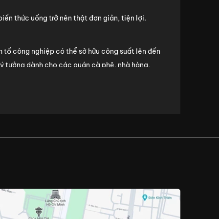
n thức uống trở nên thật đơn giản, tiện lợi.
h tố công nghiệp có thể sở hữu công suất lên đến
lý tưởng dành cho các quán cà phê, nhà hàng,
 và an toàn với sức khỏe. Chẳng hạn như, hầu hết
BPA độc hại,... Đi kèm với đó là khả năng chịu
ay sinh tố công nghiệp còn có khả năng xay súp,
ông nghiệp hoạt động vô cùng mạnh mẽ, hiệu quả,
được nhiều thời gian cũng như công sức chế biến.
, tính năng và độ bền.
ng khi đó, máy máy xay gia đình chỉ có công suất