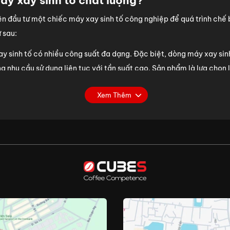
áy xay sinh tố chất lượng?
 đầu tư một chiếc máy xay sinh tố công nghiệp để quá trình chế biế
ư sau:
y sinh tố có nhiều công suất đa dạng. Đặc biệt, dòng máy xay sin
nhu cầu sử dụng liên tục với tần suất cao. Sản phẩm là lựa chọn 
Xem Thêm
ố chất lượng luôn được làm bằng nguồn chất liệu bền bỉ, dễ về sinh
ABS tổng hợp/ Tritan® copolyester bền bỉ, không chứa thành phần 
mang đến trải nghiệm hài lòng nhất.
:
Bên cạnh công dụng xay trái cây, đá làm sinh tố, các dòng máy x
ịt heo, gà, hải sản, các loại đậu,... trong thời gian ngắn.
ở kinh doanh:
Nhờ được trang bị công suất lớn, máy xay sinh tố c
 quy mô lớn. Bằng việc sử dụng thiết bị này, bạn có thể tiết kiệm 
 xay sinh tố gia đình có nhiều chênh lệch đáng kể về cả công suất
 công nghiệp chỉ mất khoảng vài giây để cho ra một ly sinh tố. Tro