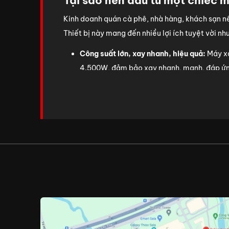
Tại sao nên đầu tư một chiếc m
Kinh doanh quán cà phê, nhà hàng, khách sạn nên
Thiết bị này mang đến nhiều lợi ích tuyệt vời nh
Công suất lớn, xay nhanh, hiệu quả:
Máy xa
4.500W, đảm bảo xay nhanh, mạnh, đáp ứng 
khách sạn phải phục vụ lượng khách lớn.
Chất liệu bền bỉ, dễ vệ sinh:
Máy xay sinh t
các sản phẩm của Vitamix đều sử dụng nhựa 
lực, chịu nhiệt tốt và dễ vệ sinh, đảm bảo 
Khả năng xay đa dạng các loại thực phẩm
làm đồ ăn dặm cho bé, xay nhuyễn các loại th
Đáp ứng nhu cầu sử dụng lớn của các cơ s
là lựa chọn tối ưu cho các cơ sở kinh doanh
Có thể thấy, máy xay sinh tố công nghiệp và máy
Công suất:
Trung bình, một máy xay sinh tố