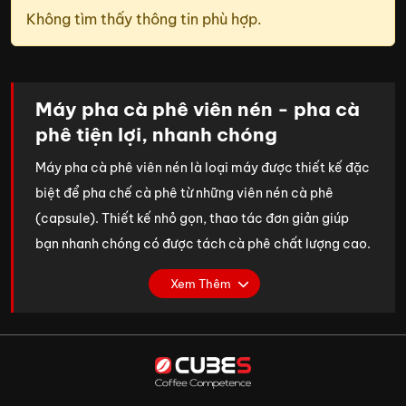
Không tìm thấy thông tin phù hợp.
Máy pha cà phê viên nén - pha cà
phê tiện lợi, nhanh chóng
Máy pha cà phê viên nén là loại máy được thiết kế đặc
biệt để pha chế cà phê từ những viên nén cà phê
(capsule). Thiết kế nhỏ gọn, thao tác đơn giản giúp
bạn nhanh chóng có được tách cà phê chất lượng cao.
Do đó, đây là giải pháp tiện lợi cho các đối tượng như
Xem Thêm
cá nhân, gia đình, văn phòng nhỏ, môi trường có không
gian hạn chế. Dù không phải là chuyên gia pha chế,
bạn vẫn có thể tận hưởng hương vị cà phê sánh mịn,
đồng đều nhờ vào công nghệ hiện đại của máy.