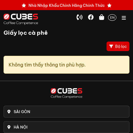
Nhà Nhập Khẩu Chính Hãng Chính Thức
EN
Giấy lọc cà phê
Bộ lọc
Không tìm thấy thông tin phù hợp.
SÀI GÒN
HÀ NỘI