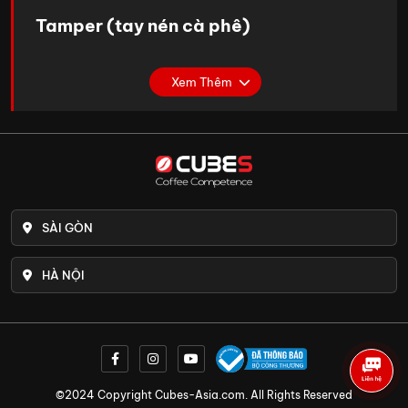
Tamper (tay nén cà phê)
Tamper là công cụ để nén bột cà phê trong portafilter
trước khi đưa vào máy pha cà phê. Nén đều và chặt
Xem Thêm
bột cà phê giúp chiết xuất cà phê hiệu quả hơn, tạo ra
ly espresso đậm đà và thơm ngon. Nếu không sử dụng
Tamper, nước sẽ chảy qua filter quá nhanh, không giữ
được khối cà phê. Điều này khiến cà phê không đủ thời
gian chiết xuất, dẫn đến vị đắng, thiếu chua, lớp crema
SÀI GÒN
mỏng và nhanh tan. Khi sử dụng Tamper, bạn nên dùng
lực tay vừa phải để tạo bề mặt phẳng trên bột cà phê.
HÀ NỘI
Trên thị trường có một số loại tamper phổ biến như sau:
Tamper truyền thống:
Đây là loại tamper cơ bản
nhất, có thiết kế đơn giản với một đế nén phẳng
và một tay cầm. Loại này dễ sử dụng, giá cả phải
©2024 Copyright Cubes-Asia.com. All Rights Reserved