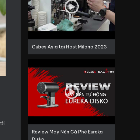
Cubes Asia tại Host Milano 2023
ờ
ới
Review Máy Nén Cà Phê Eureka
Disko