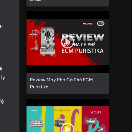
áp
i
 ly
Review Máy Pha Cà Phê ECM
Puristika
độ