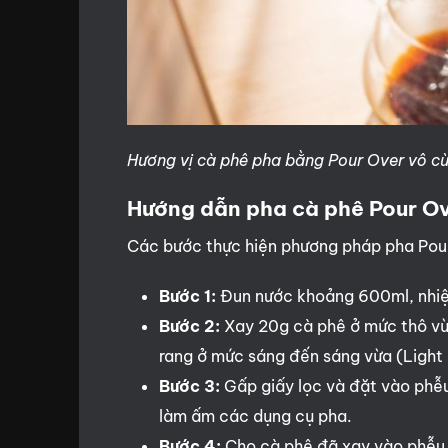
Hương vị cà phê pha bằng Pour Over vô c
Hướng dẫn pha cà phê Pour Ov
Các bước thực hiện phương pháp pha Pour
Bước 1:
Đun nước khoảng 600ml, nhiệ
Bước 2:
Xay 20g cà phê ở mức thô vừa
rang ở mức sáng đến sáng vừa (Light
Bước 3:
Gấp giấy lọc và đặt vào phễu
làm ấm các dụng cụ pha.
Bước 4:
Cho cà phê đã xay vào phễu,