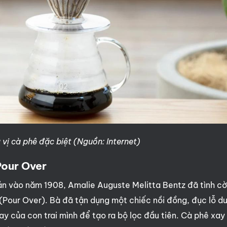
ị cà phê đặc biệt (Nguồn: Internet)
our Over
ản vào năm 1908, Amalie Auguste Melitta Bentz đã tình c
(Pour Over). Bà đã tận dụng một chiếc nồi đồng, đục lỗ dư
ay của con trai mình để tạo ra bộ lọc đầu tiên. Cà phê xay