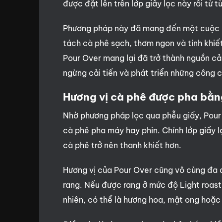
được đặt lên trên lớp giấy lọc này rồi từ t
Phương pháp này đã mang đến một cuộc c
tách cà phê sạch, thơm ngon và tinh khiế
Pour Over mang lại đã trở thành nguồn cả
ngừng cải tiến và phát triển những công c
Hương vị cà phê được pha bằ
Nhờ phương pháp lọc qua phễu giấy, Pour 
cà phê pha máy hay phin. Chính lớp giấy l
cà phê trở nên thanh khiết hơn.
Hương vị của Pour Over cũng vô cùng đa 
rang. Nếu được rang ở mức độ Light roast 
nhiên, có thể là hương hoa, mật ong hoặc 