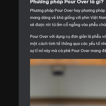
Phương pháp Pour Over là gì?
Phương pháp Pour Over hay phương pháp p
mang dáng vẻ khá giống với phin Việt Nam
sẽ được rót từ ấm cổ ngỗng vào phễu chứ
Pour Over với dụng cụ đơn giản là phễu và
một cách tinh tế thông qua các yếu tố như 
sự tỉ mỉ này mà cà phê Pour Over mang đến