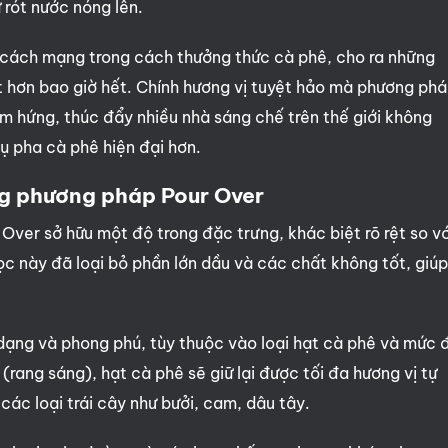
ừ rót nước nóng lên.
ách mạng trong cách thưởng thức cà phê, cho ra những
t hơn bao giờ hết. Chính hương vị tuyệt hảo mà phương ph
m hứng, thúc đẩy nhiều nhà sáng chế trên thế giới không
ụ pha cà phê hiện đại hơn.
ng phương pháp Pour Over
Over sở hữu một độ trong đặc trưng, khác biệt rõ rệt so vớ
ọc này đã loại bỏ phần lớn dầu và các chất không tốt, giúp
dạng và phong phú, tùy thuộc vào loại hạt cà phê và mức 
(rang sáng), hạt cà phê sẽ giữ lại được tối đa hương vị tự
các loại trái cây như bưởi, cam, dâu tây.