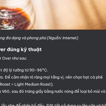
ùng đa dạng và phong phú (Nguồn: Internet)
er đúng kỹ thuật
 Over như sau:
t độ lý tưởng từ 90-96°C.
. Để cảm nhận rõ ràng mọi tầng vị, nên chọn hạt cà phê
 Roast > Light Medium Roast).
 V60, sau đó tráng giấy bằng nước nóng để loại bỏ mùi và
 lắc nhẹ để phân bố đều. Đặt tất cả dụng cụ lên cân và 