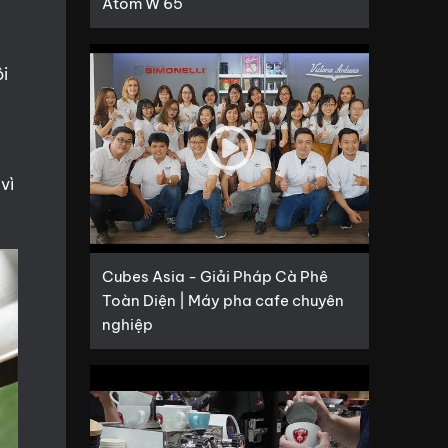
Atom W 65
ôi
vì
Cubes Asia - Giải Pháp Cà Phê
Toàn Diện | Máy pha cafe chuyên
nghiệp