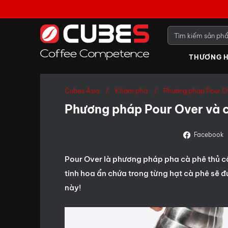
THƯƠNG H
Cubes Asia
Khám phá
Phương pháp Pour Ov
Phương pháp Pour Over và c
Facebook
Pour Over là phương pháp pha cà phê thủ cô
tinh hoa ẩn chứa trong từng hạt cà phê sẽ đư
này!