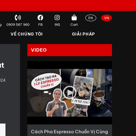
EN
VN
g
0909 567 960
FB
INS
Cart
VỀ CHÚNG TÔI
GIẢI PHÁP
VIDEO
ật
024
Cách Pha Espresso Chuẩn Vị Cùng