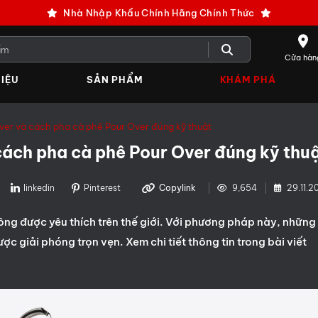
Nhà Nhập Khẩu Chính Hãng Chính Thức
Cửa hàn
IỆU
SẢN PHẨM
KHÁM PHÁ
er và cách pha cà phê Pour Over đúng kỹ thuật
ách pha cà phê Pour Over đúng kỹ thu
linkedin
Pinterest
Copylink
9,654
29.11.2
ng được yêu thích trên thế giới. Với phương pháp này, những
ợc giải phóng trọn vẹn. Xem chi tiết thông tin trong bài viết